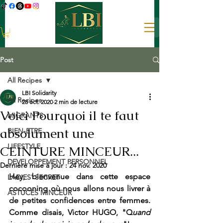
Post
All Recipes
LBI Solidarity
All Recipes
28 oct. 2020
2 min de lecture
Voici Pourquoi il te faut
MIGRANTS
absolument une
BIEN-ETRE
LIFESTYLE
CEINTURE MINCEUR...
DEVELOPPEMENT PERSONNEL
Dernière mise à jour :
24 nov. 2020
Hey, bienvenue dans cette espace 
LADIES' SECRET
cocooning où nous allons nous livrer à 
ASTUCES MINCEUR
de petites confidences entre femmes. 
Comme disais, Victor HUGO, "Q
uand 