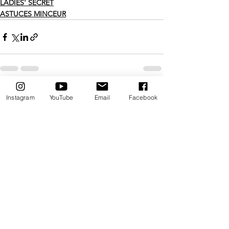
LADIES' SECRET
ASTUCES MINCEUR
Voir tout
Posts récents
Instagram
YouTube
Email
Facebook