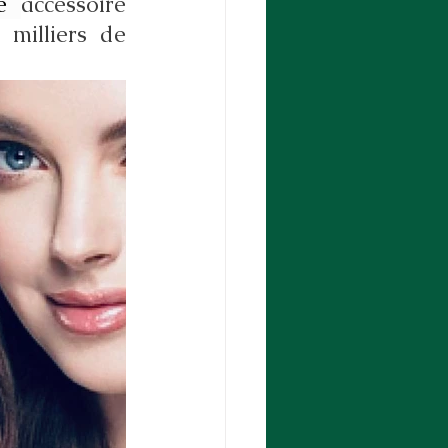
e 
accessoire 
milliers de 