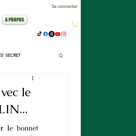
Se connecter
A PROPOS
ES' SECRET
vec le
IN...
r l
e bonnet 