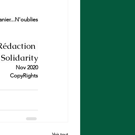
nier...N'oublies 
Rédaction 
 Solidarity
Nov 2020
CopyRights
Voir tout