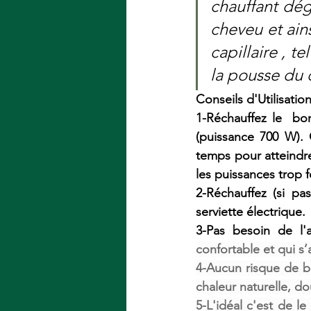
chauffant dég
cheveu et ains
capillaire , t
la pousse du 
Conseils d'Utilisation
1-Réchauffez le  bo
(puissance 700 W).
temps pour atteindre
les puissances trop f
2-Réchauffez (si pa
serviette électrique.
3-Pas besoin de l'a
confortable et qui s’
4-Aucun risque de bru
chaleur naturelle, do
5-L'idéal c'est de l