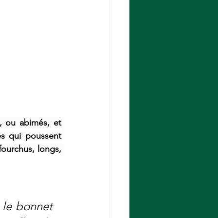
 ou abimés, et 
es qui poussent 
fourchus, longs, 
le bonnet 