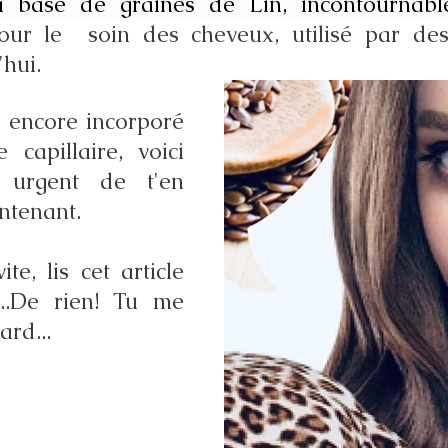
 à base de graines de Lin, incontournabl
our le  soin des cheveux, utilisé par des 
hui.  
s encore incorporé 
capillaire, voici 
 urgent de t'en 
ntenant.
te, lis cet article 
...De rien! Tu me 
ard...