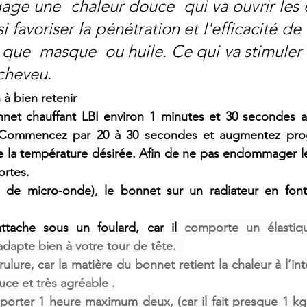
age une  chaleur douce  qui va ouvrir les é
i favoriser la pénétration et l'efficacité de 
el que  masque  ou huile. Ce qui va stimuler 
cheveu.
 à bien retenir
nnet chauffant LBI environ 1 minutes et 30 secondes au
 Commencez par 20 à 30 secondes et augmentez progr
 la température désirée. Afin de ne pas endommager le 
ortes.
s de micro-onde), le bonnet sur un radiateur en fon
ttache sous un foulard, car il 
comporte un élastiqu
adapte bien à votre tour de tête.  
lure, car la matière du bonnet retient la chaleur à l’inté
uce et très agréable .
e porter 1 heure maximum deux, (car il fait presque 1 kg