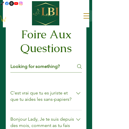
Foire Aux
Questions
C'est vrai que tu es juriste et
que tu aides les sans-papiers?
Bonjour, Oui, car je leur expliques,
les informe et vous sensibilse sur
Bonjour Lady, Je te suis depuis
les questions liées à la
des mois, comment as tu fais