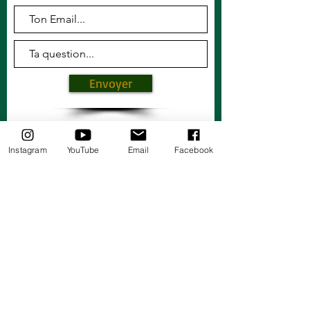
Envoyer
EMAIL :
lbisolidarity@gmail.com
Instagram
YouTube
Email
Facebook
Accueil
Boutique
Formations
Videos
Services
About
FAQ