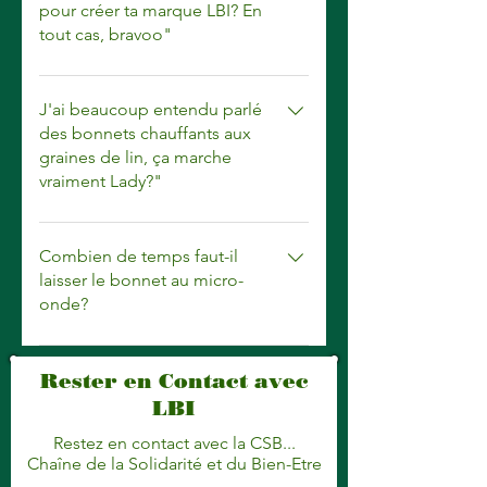
pour créer ta marque LBI? En
régularisation des étrangers en
tout cas, bravoo"
France.
c,'est le fruit d'un long parcours
parsemé d'embuches! j'aurai
J'ai beaucoup entendu parlé
l'occasion d'aller dans les détails.
des bonnets chauffants aux
graines de lin, ça marche
vraiment Lady?"
Oui très bien! il travaille en
profondeur sur la fibre capillaire, la
Combien de temps faut-il
stimule et favorise sa pousse plus
laisser le bonnet au micro-
onde?
rapidement.
Pas plus de deux minutes.
Rester en Contact avec
LBI
Restez en contact avec la CSB...
Chaîne de la Solidarité et du Bien-Etre