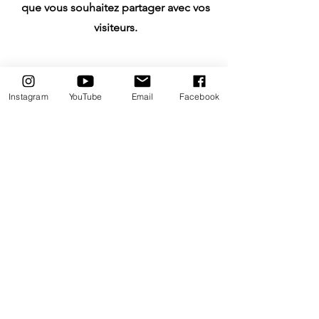
que vous souhaitez partager avec vos
visiteurs.
Instagram
YouTube
Email
Facebook
Rester en Contact avec
LBI
Restez en contact avec la CSB...
Chaîne de la Solidarité et du Bien-Etre
Envoyer