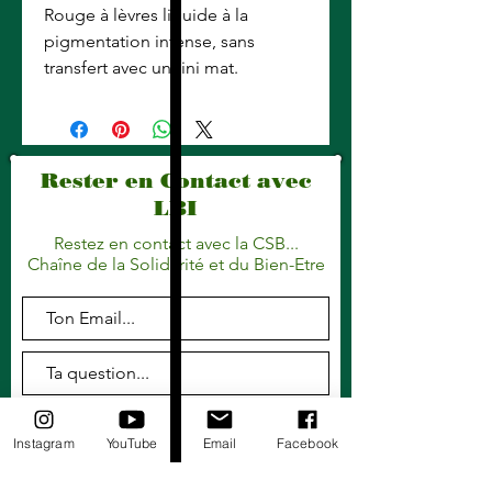
Rouge à lèvres liquide à la
pigmentation intense, sans
transfert avec un fini mat.
Rester en Contact avec
LBI
Restez en contact avec la CSB...
Chaîne de la Solidarité et du Bien-Etre
Envoyer
Instagram
YouTube
Email
Facebook