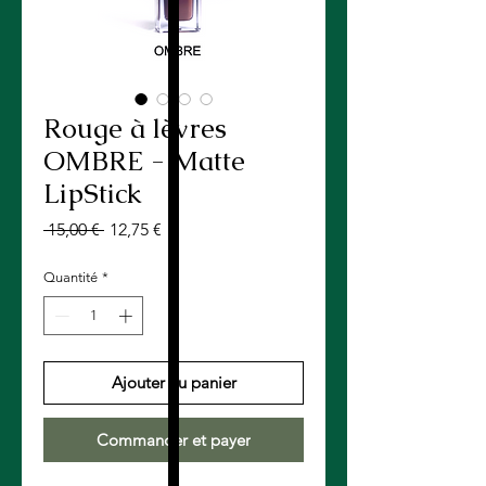
Rouge à lèvres
OMBRE - Matte
LipStick
Prix
Prix
 15,00 € 
12,75 €
original
promotionnel
Quantité
*
Ajouter au panier
Commander et payer